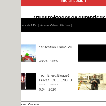
ídeos de RTV ]
[ Ver más Vídeos didácticos ]
1st session Frame VR
Postsincro
diálogos en
(Da Vinci) 
46:24 · 2025
1:46 · 202
proyectada
Tecn.Energ.Bloque2_
práctica e
Pract.1_QUE_ENG_D
emo_Llamas
5:54 · 2020
10:45 · 20
anos
I
Contacto