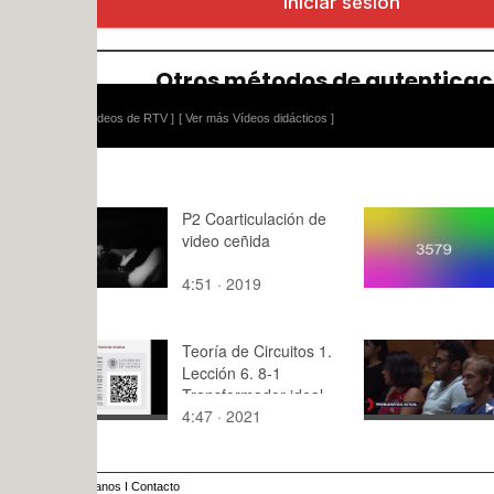
ídeos de RTV ]
[ Ver más Vídeos didácticos ]
P2 Coarticulación de
Ejemplo de
video ceñida
de letras
4:51 · 2019
0:05 · 201
Teoría de Circuitos 1.
Video asig
Lección 6. 8-1
Metodologí
Transformador ideal.
Elaboració
4:47 · 2021
8:36 · 202
Relación de
transformación
anos
I
Contacto