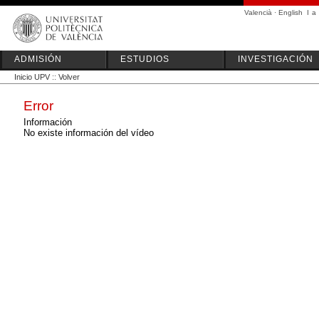
Valencià
·
English
I
a
ADMISIÓN
ESTUDIOS
INVESTIGACIÓN
Inicio UPV
::
Volver
Error
Información
No existe información del vídeo