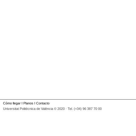
Cómo llegar
I
Planos
I
Contacto
Universitat Politècnica de València © 2020 · Tel. (+34) 96 387 70 00