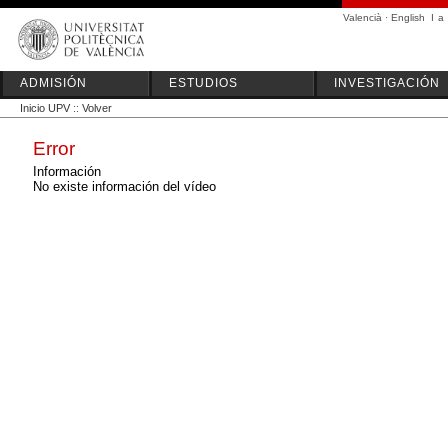
Valencià
·
English
I
a
ADMISIÓN
ESTUDIOS
INVESTIGACIÓN
Inicio UPV
::
Volver
Error
Información
No existe información del vídeo