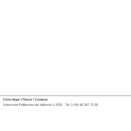
Cómo llegar
I
Planos
I
Contacto
Universitat Politècnica de València © 2020 · Tel. (+34) 96 387 70 00