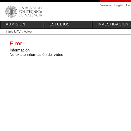
Valencià
·
English
I
a
ADMISIÓN
ESTUDIOS
INVESTIGACIÓN
Inicio UPV
::
Volver
Error
Información
No existe información del vídeo