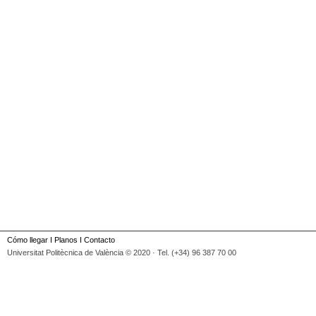
Cómo llegar
I
Planos
I
Contacto
Universitat Politècnica de València © 2020 · Tel. (+34) 96 387 70 00