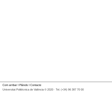
Com arribar
I
Plànols
I
Contacte
Universitat Politècnica de València © 2020 · Tel. (+34) 96 387 70 00