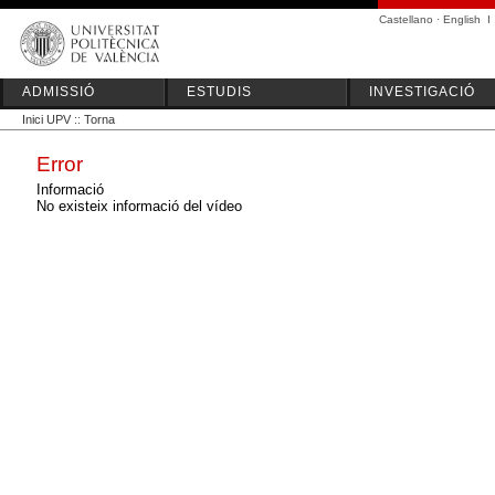
Castellano
·
English
I
ADMISSIÓ
ESTUDIS
INVESTIGACIÓ
Inici UPV
::
Torna
Error
Informació
No existeix informació del vídeo