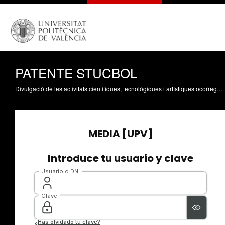
PATENTE STUCBOL
Divulgació de les activitats científiques, tecnològiques i artístiques ocorregudes en els tres campus de la UPV