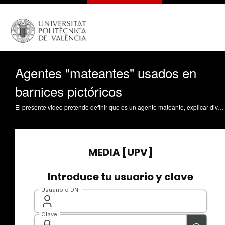
Agentes "mateantes" usados en
barnices pictóricos
El presente video pretende definir que es un agente mateante, explicar diversos efectos brillo/mate en los barnices y dar las directrices para poder identificar los principales materiales existentes como agentes mateantes Zalbidea Muñoz, MA. (2016). Agentes "mateantes" usados en barnices pictóricos. https://riunet.upv.es/handle/10251/63478 DER