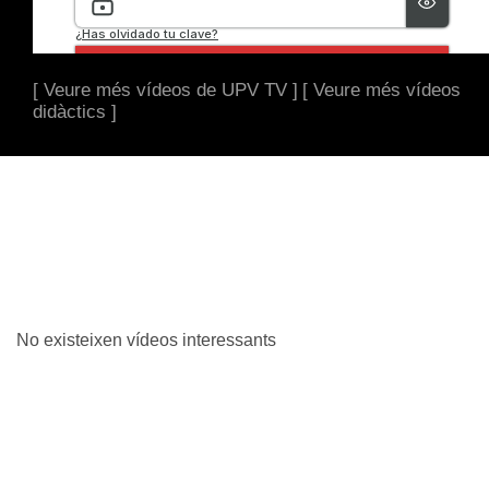
[ Veure més vídeos de UPV TV ]
[ Veure més vídeos
didàctics ]
No existeixen vídeos interessants