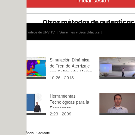
 vídeos de UPV TV ]
[ Veure més vídeos didàctics ]
Simulación Dinámica
9. Interca
de Tren de Aterrizaje
de calor
con Solidworks Motion
10:26 · 2018
9:34 · 202
v2017 - 02 de 12
Herramientas
Introducció
Tecnológicas para la
M15. Intro
Enseñanza
2:23 · 2009
1:40 · 202
ànols
I
Contacte