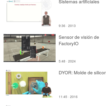
Sistemas artificiales
de profesores de la
Universitat Politècnica
València.
9:36 · 2013
Sensor de visión de
FactoryIO
5:48 · 2024
DYOR: Molde de silico
11:45 · 2016