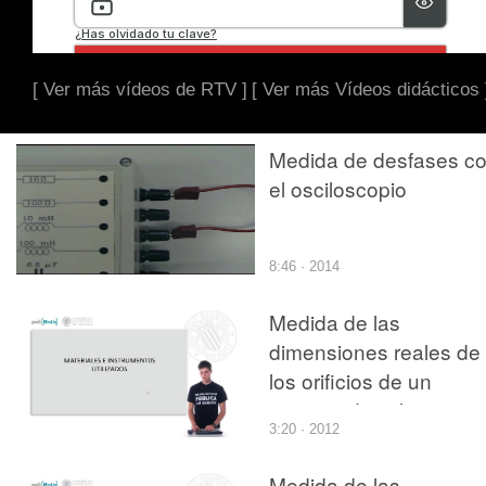
[ Ver más vídeos de RTV ]
[ Ver más Vídeos didácticos 
Medida de desfases c
el osciloscopio
8:46 · 2014
Medida de las
dimensiones reales de
los orificios de un
inyector diesel tipo
3:20 · 2012
\"common rail\","El
Campus Praktikum es 
Medida de las