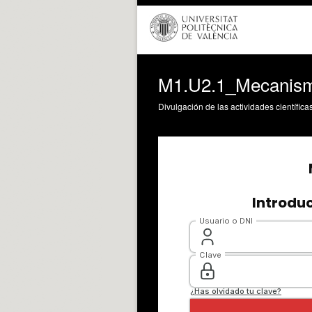
M1.U2.1_Mecanism
Divulgación de las actividades científica