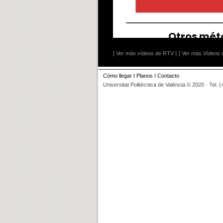
[ Ver más vídeos de RTV ]
[ Ver más Vídeos d
Cómo llegar
I
Planos
I
Contacto
Universitat Politècnica de València © 2020 · Tel. 