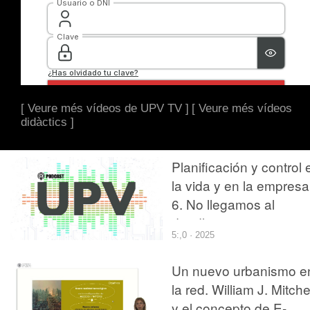
[ Veure més vídeos de UPV TV ]
[ Veure més vídeos
didàctics ]
Planificación y control 
la vida y en la empresa
6. No llegamos al
deadline: ¿revisamos e
5:,0 · 2025
plan o seguimos igual?
Un nuevo urbanismo e
la red. William J. Mitche
y el concepto de E-