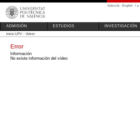
Valencià
·
English
I
a
ADMISIÓN
ESTUDIOS
INVESTIGACIÓN
Inicio UPV
::
Volver
Error
Información
No existe información del vídeo