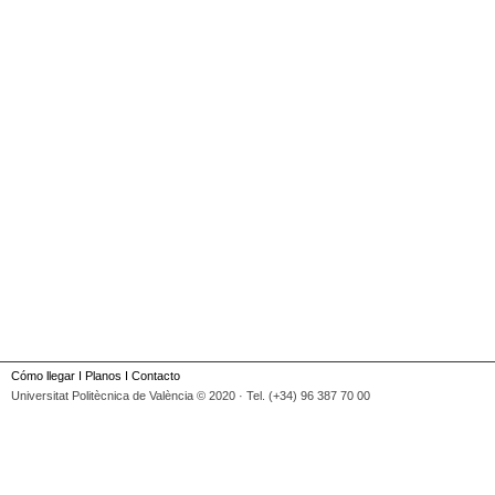
Cómo llegar
I
Planos
I
Contacto
Universitat Politècnica de València © 2020 · Tel. (+34) 96 387 70 00