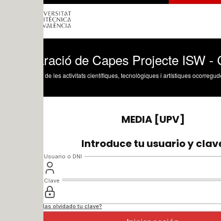
ració de Capes Projecte ISW - Cantimp
 de les activitats científiques, tecnològiques i artístiques ocorregudes en els tres