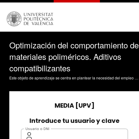
Optimización del comportamiento de
materiales poliméricos. Aditivos
compatibilizantes
Este objeto de aprendizaje se centra en plantear la necesidad del empleo de agentes compatibilizantes para la mejora de propiedades de sistemas multicomponente: mezclas físicas de polímeros o sistemas de materiales compuestos con matriz polimérica y elemento de refuerzo. El objeto define los mecanismos que permiten mejorar la interacción de los diferentes componentes en los sistemas multicomponente y cómo puede afectar al comportamiento global de los mismos. Balart Gimeno, RA. (2012). Optimización del comportamiento de materiales poliméricos. Aditivos compatibilizantes. https://riunet.upv.es/handle/10251/16159