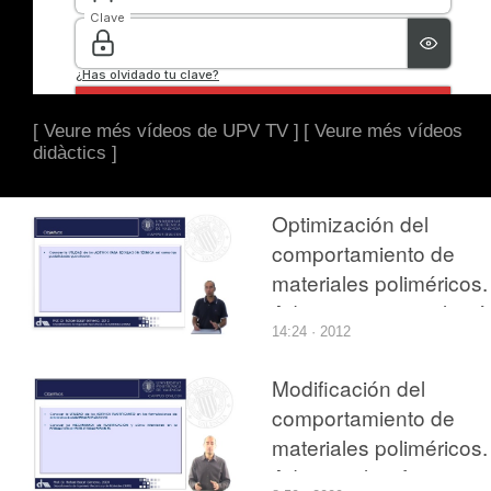
[ Veure més vídeos de UPV TV ]
[ Veure més vídeos
didàctics ]
Optimización del
comportamiento de
materiales poliméricos.
Aditivos para regulació
14:24 · 2012
térmica.
Modificación del
comportamiento de
materiales poliméricos.
Aditivos plastificantes