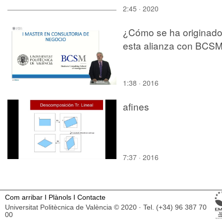
2:45 · 2020
completo.VIDEO 1
¿Cómo se ha originad
esta alianza con BCS
1:38 · 2016
afines
7:37 · 2016
Com arribar
I
Plànols
I
Contacte
Universitat Politècnica de València © 2020 · Tel. (+34) 96 387 70
00