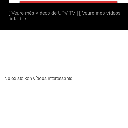
[ Veure més vídeos de UPV TV ]
[ Veure més vídeos
didàctics ]
No existeixen vídeos interessants