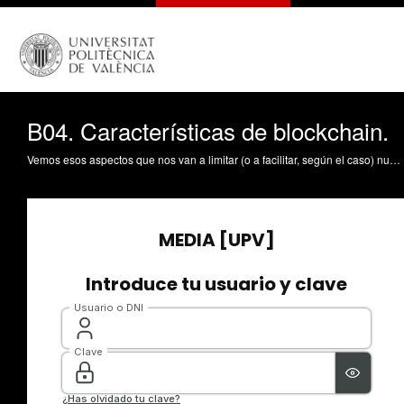
B04. Características de blockchain.
Vemos esos aspectos que nos van a limitar (o a facilitar, según el caso) nuestro trabajo a la hora de ser garantes de la privacidad.