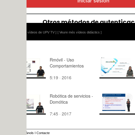
 vídeos de UPV TV ]
[ Veure més vídeos didàctics ]
Rmóvil - Uso
Module 3. D
Comportamientos
for educati
5:19 · 2016
2:15 · 202
Robótica de servicios -
Introducci
Domótica
7:45 · 2017
2:20 · 200
ànols
I
Contacte