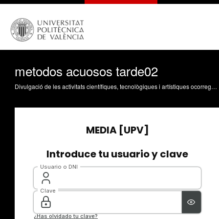
metodos acuosos tarde02
Divulgació de les activitats científiques, tecnològiques i artístiques ocorregudes en els tres campus de la UPV