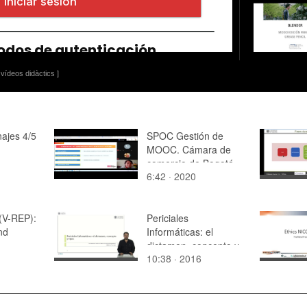
vídeos didàctics ]
najes 4/5
SPOC Gestión de
MOOC. Cámara de
comercio de Bogotá.
6:42 · 2020
Modelo de aprendizaje
(V-REP):
Periciales
nd
Informáticas: el
dictamen, concepto y
10:38 · 2016
tipos