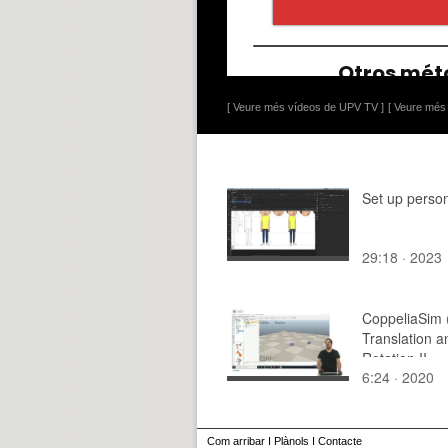
[ Veure més vídeos de UPV TV ]
[ Veure més 
Set up perso
29:18 · 2023
CoppeliaSim 
Translation a
Rotation II.
6:24 · 2020
Com arribar
I
Plànols
I
Contacte