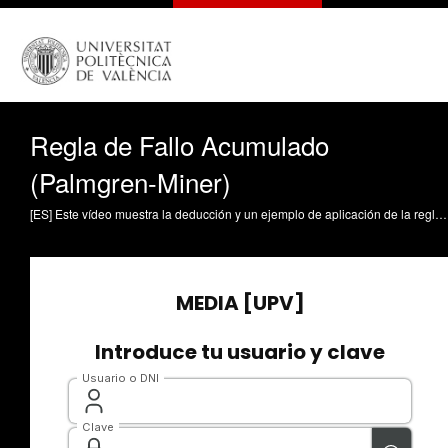
Regla de Fallo Acumulado
(Palmgren-Miner)
[ES] Este vídeo muestra la deducción y un ejemplo de aplicación de la regla de fallo acumulado para cálculos a Fatiga. Pedrosa, Ana M. (2025). Regla de Fallo Acumulado (Palmgren-Miner). https://riunet.upv.es/handle/10251/222748 DER