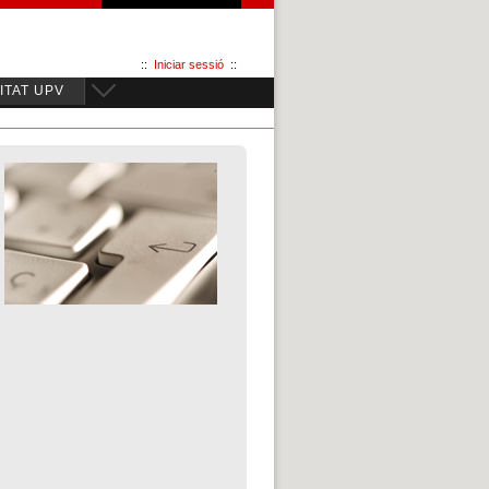
::
Iniciar sessió
::
TAT UPV