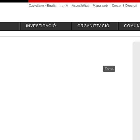
Castellano
·
English
I
a
·
A
I
Accesibilitat
I
Mapa web
I
Cercar
I
Directori
INVESTIGACIÓ
ORGANITZACIÓ
COMUNI
Torna