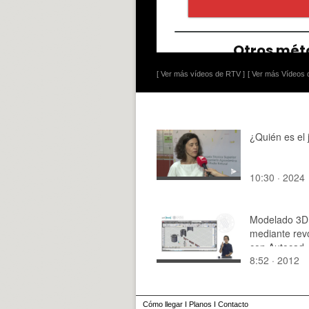
[ Ver más vídeos de RTV ]
[ Ver más Vídeos d
¿Quién es el 
10:30 · 2024
Modelado 3D
mediante rev
con Autocad
8:52 · 2012
Cómo llegar
I
Planos
I
Contacto