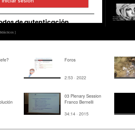
idácticos ]
jefe?
Foros
2:53 · 2022
03 Plenary Session
olución
Franco Bernelli
34:14 · 2015