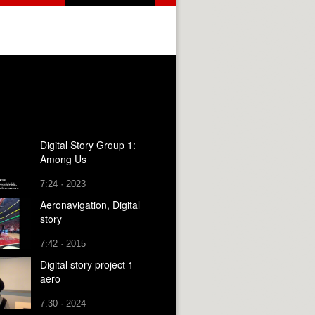
Digital Story Group 1:
Among Us
7:24 · 2023
Aeronavigation, Digital
story
7:42 · 2015
Digital story project 1
aero
7:30 · 2024