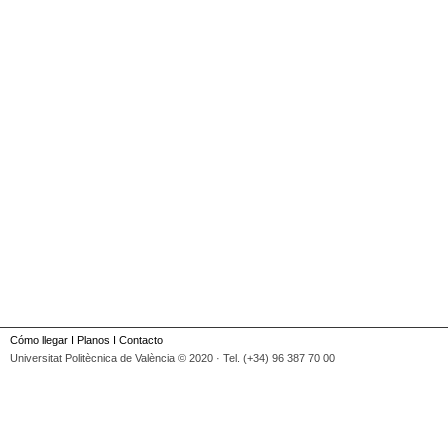
Cómo llegar
I
Planos
I
Contacto
Universitat Politècnica de València © 2020 · Tel. (+34) 96 387 70 00