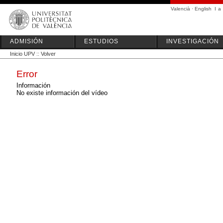
Valencià
·
English
I
a
ADMISIÓN
ESTUDIOS
INVESTIGACIÓN
Inicio UPV
::
Volver
Error
Información
No existe información del vídeo