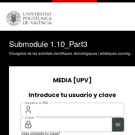
Submodule 1.10_Part3
Divulgació de les activitats científiques, tecnològiques i artístiques ocorregudes en els tres campus de la UPV