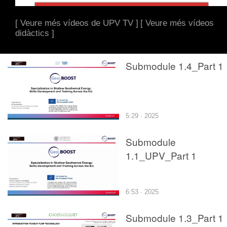
[ Veure més vídeos de UPV TV ]
[ Veure més vídeos
didàctics ]
Submodule 1.4_Part 1
5:29 · 2025
Submodule
1.1_UPV_Part 1
6:53 · 2025
Submodule 1.3_Part 1