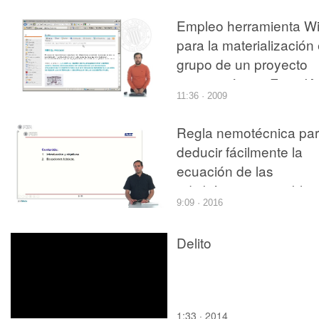
Empleo herramienta Wi
para la materialización
grupo de un proyecto
arquitectónico. Fase IA
11:36 · 2009
Regla nemotécnica pa
deducir fácilmente la
ecuación de las
adiabáticas reversibles
9:09 · 2016
en un gas perfecto
Delito
1:33 · 2014