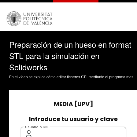
Preparación de un hueso en format
STL para la simulación en
Solidworks
En el vídeo se explica cómo editar ficheros STL mediante el programa meshmixer para seleccionar la parte del fichero que interesa importar en solidworks. Posteriormente se explica cómo importar geometrías y cómo realizar la reconstrucción de huesos en formato STL para poder realizar análisis de cargas en Solidworks. Boronat Vitoria, T.; Ivorra Martínez, J.; Quiles Carrillo, LJ.; Lascano Aimacaña, DS.; Torres Giner, S. (2020). Preparación de un hueso en format STL para la simulación en Solidworks. https://riunet.upv.es/handle/10251/145436 DER