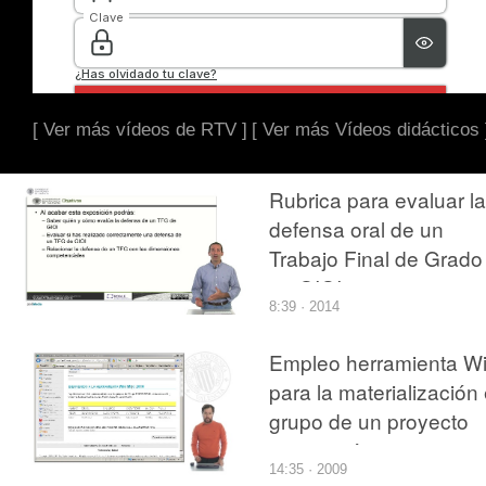
[ Ver más vídeos de RTV ]
[ Ver más Vídeos didácticos 
Rubrica para evaluar la
defensa oral de un
Trabajo Final de Grado
en GIOI
8:39 · 2014
Empleo herramienta Wi
para la materialización
grupo de un proyecto
arquitectónico.
14:35 · 2009
Introducción