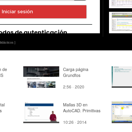
idácticos ]
n de
Carga página
IS
Grundfos
2:56 · 2020
tal
Mallas 3D en
s
AutoCAD. Primitivas
10:26 · 2014