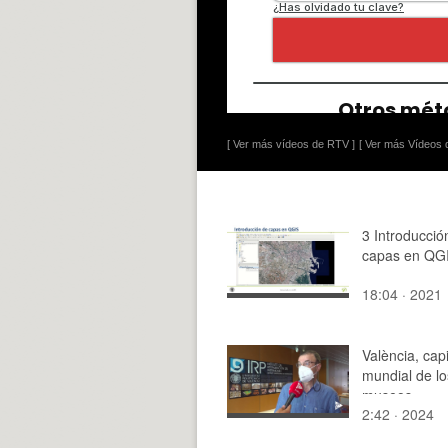
[ Ver más vídeos de RTV ]
[ Ver más Vídeos d
3 Introducció
capas en QG
18:04 · 2021
València, capi
mundial de lo
museos
2:42 · 2024