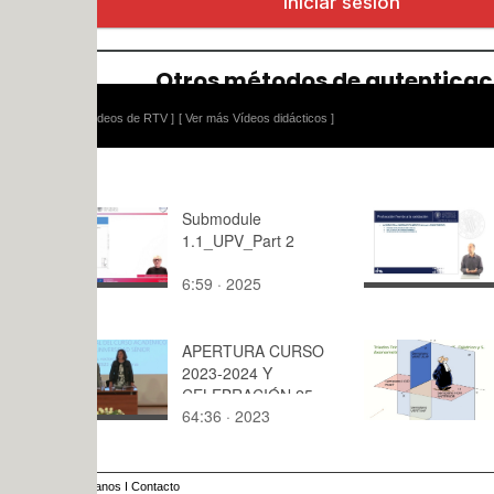
ídeos de RTV ]
[ Ver más Vídeos didácticos ]
Submodule
M3_U4_03_
1.1_UPV_Part 2
frente a la
6:59 · 2025
3:37 · 202
APERTURA CURSO
Sistema de
2023-2024 Y
representa
CELEBRACIÓN 25
diedrico
64:36 · 2023
23:39 · 20
ANIVERSARIO
anos
I
Contacto