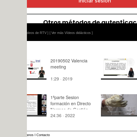
ídeos de RTV ]
[ Ver más Vídeos didácticos ]
20190502 Valencia
Presentaci
meeting
4: Accesibi
entorno fís
1:29 · 2019
4:11 · 201
1ªparte Sesion
MAKING C
formación en Directo
SHELL M
Normas de Gestión
24:36 · 2022
7:30 · 202
Coop
anos
I
Contacto