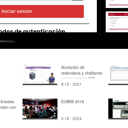
idácticos ]
Acotación de
redondeos y chaflanes
según normas ISO
8:15 · 2021
lineales
EUBIM 2019
rden con
2:18 · 2024
o