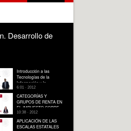
n. Desarrollo de
Introducción a las
Tecnologías de la
Información y la
6:01 · 2012
Comunicaciones en la
Educación
CATEGORÍAS Y
GRUPOS DE RENTA EN
EL IMPUESTO SOBRE
10:38 · 2012
LA RENTA DE LAS
PERSONAS FÍSICAS
APLICACIÓN DE LAS
ESCALAS ESTATALES