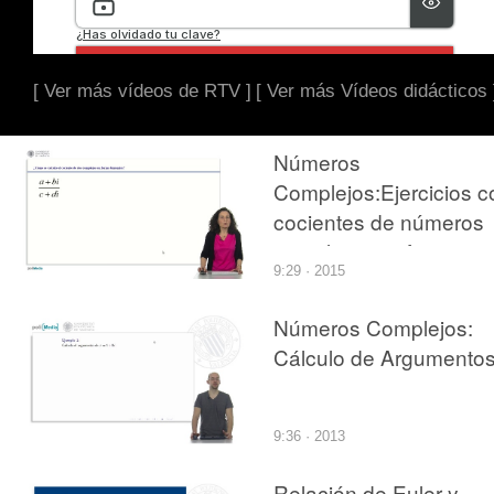
[ Ver más vídeos de RTV ]
[ Ver más Vídeos didácticos 
Números
Complejos:Ejercicios c
cocientes de números
complejos en forma
9:29 · 2015
binómica
Números Complejos:
Cálculo de Argumento
9:36 · 2013
Relación de Euler y