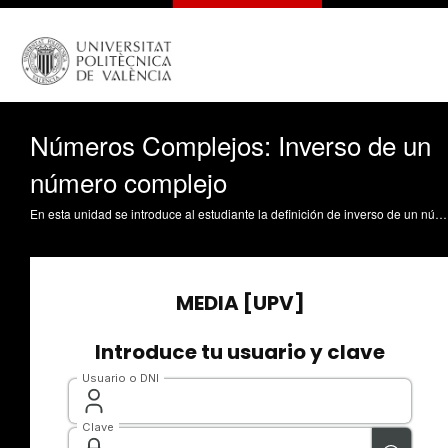
Números Complejos: Inverso de un
número complejo
En esta unidad se introduce al estudiante la definición de inverso de un número complejo. Se utiliza esta definición para calcular el cociente de dos números complejos. Moll López, SE. (2013). Números Complejos: Inverso de un número complejo. https://riunet.upv.es/handle/10251/30507