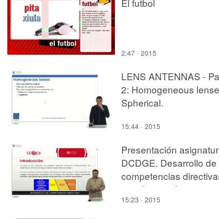
El futbol
2:47 · 2015
LENS ANTENNAS - Pa
2: Homogeneous lense
Spherical.
15:44 · 2015
Presentación asignatu
DCDGE. Desarrollo de
competencias directiva
para la gestión
15:23 · 2015
empresarial