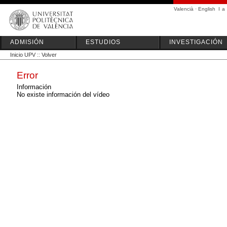
Valencià
·
English
I
a
ADMISIÓN
ESTUDIOS
INVESTIGACIÓN
Inicio UPV
::
Volver
Error
Información
No existe información del vídeo