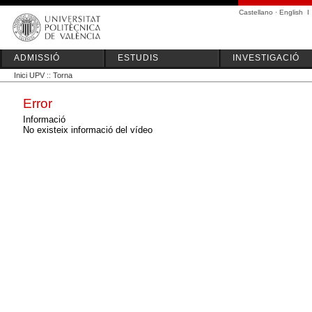
Castellano
·
English
I
ADMISSIÓ
ESTUDIS
INVESTIGACIÓ
Inici UPV
::
Torna
Error
Informació
No existeix informació del vídeo