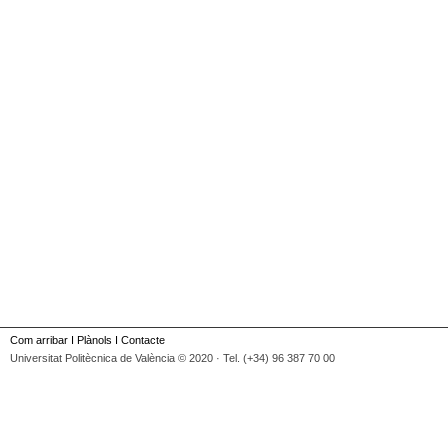
Com arribar
I
Plànols
I
Contacte
Universitat Politècnica de València © 2020 · Tel. (+34) 96 387 70 00