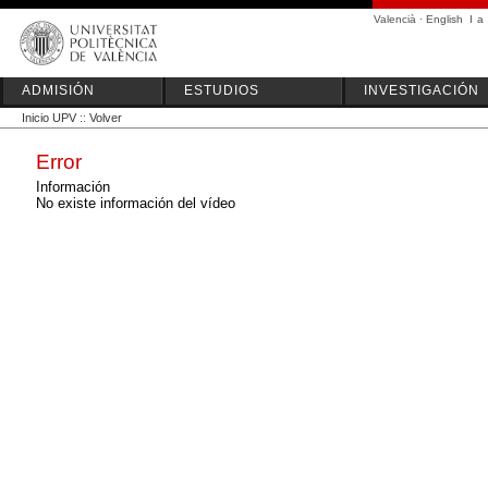
Valencià
·
English
I
a
ADMISIÓN
ESTUDIOS
INVESTIGACIÓN
Inicio UPV
::
Volver
Error
Información
No existe información del vídeo