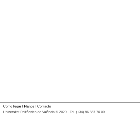
Cómo llegar
I
Planos
I
Contacto
Universitat Politècnica de València © 2020 · Tel. (+34) 96 387 70 00