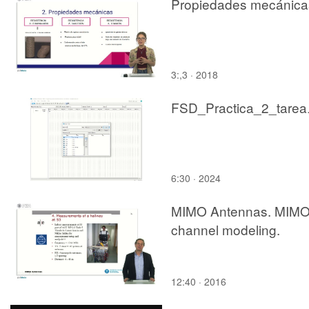
Propiedades mecánica
3:,3 · 2018
FSD_Pra
6:30 · 2024
MIMO Antennas. MIM
channel modeling.
12:40 · 2016