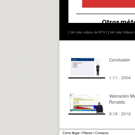
[ Ver más vídeos de RTV ]
[ Ver más Vídeos d
Conclusión
1:11 · 2004
Valoración Me
Ronaldo.
9:18 · 2016
Cómo llegar
I
Planos
I
Contacto