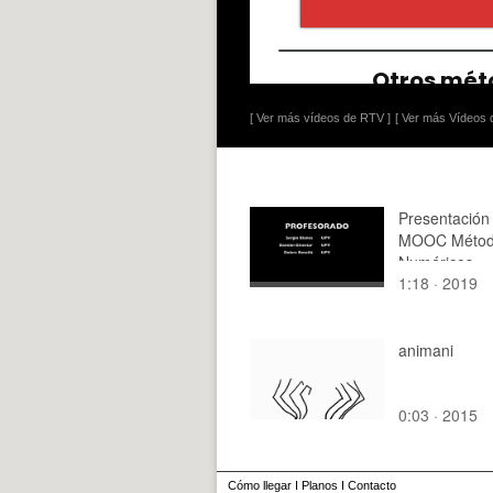
[ Ver más vídeos de RTV ]
[ Ver más Vídeos d
Presentación
MOOC Métod
Numéricos
1:18 · 2019
animani
0:03 · 2015
Cómo llegar
I
Planos
I
Contacto