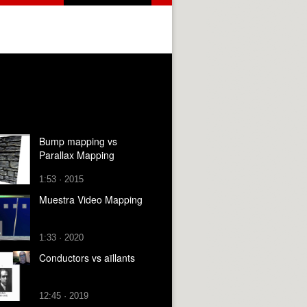
Bump mapping vs
Parallax Mapping
1:53 · 2015
Muestra Video Mapping
1:33 · 2020
Conductors vs aïllants
12:45 · 2019