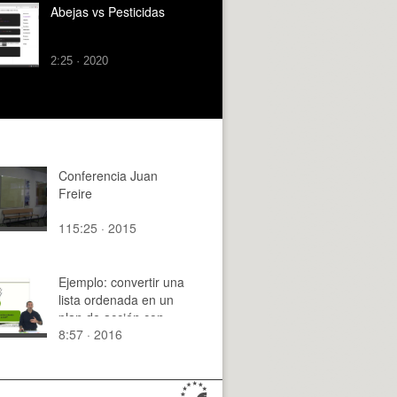
Abejas vs Pesticidas
2:25 · 2020
Conferencia Juan
Freire
115:25 · 2015
Ejemplo: convertir una
lista ordenada en un
plan de acción con
8:57 · 2016
"Lápiz y Papel"