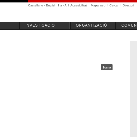
Castellano
·
English
I
a
·
A
I
Accesibilitat
I
Mapa web
I
Cercar
I
Directori
INVESTIGACIÓ
ORGANITZACIÓ
COMUNI
Torna