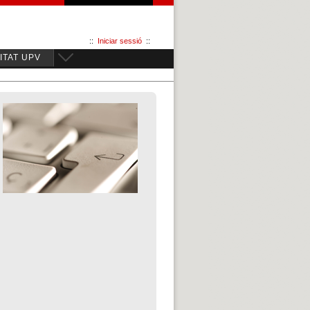
::
Iniciar sessió
::
TAT UPV