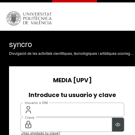
syncro
Divulgació de les activitats científiques, tecnològiques i artístiques ocorregudes en els tres campus de la UPV