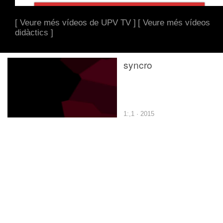
[ Veure més vídeos de UPV TV ]
[ Veure més vídeos
didàctics ]
syncro
1:,1 · 2015