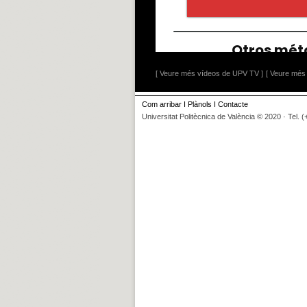
[ Veure més vídeos de UPV TV ]
[ Veure més 
Com arribar
I
Plànols
I
Contacte
Universitat Politècnica de València © 2020 · Tel. 