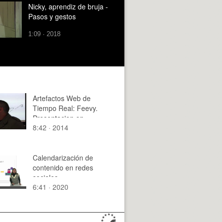
Nicky, aprendiz de bruja -
Pasos y gestos
1:09 · 2018
Artefactos Web de
Tiempo Real: Feevy.
Presentacion en
8:42 · 2014
Madrid
Calendarización de
contenido en redes
sociales
6:41 · 2020