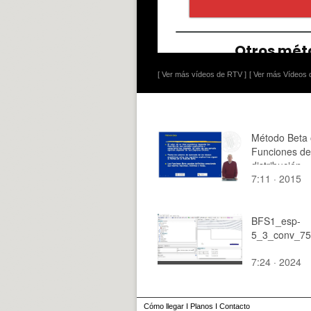
[ Ver más vídeos de RTV ]
[ Ver más Vídeos d
Método Beta 
Funciones de
distribución
7:11 · 2015
BFS1_esp-
5_3_conv_75i
7:24 · 2024
Cómo llegar
I
Planos
I
Contacto