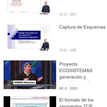
23:15 · 2007
Captura de Esquemas (
23:56 · 2006
Proyecto
ECOSISTEMAS
generación y
transferencia de
68:,0 · 2023
conocimiento en la UP
JOSE DUATO
El formato de los
segmentos TCP