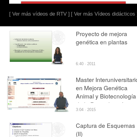
[ Ver más vídeos de RTV ]
[ Ver más Vídeos didácticos 
Proyecto de mejora
genética en plantas
6:40 · 2011
Master Interuniversitari
en Mejora Genética
Animal y Biotecnología
de la Reproducción
3:04 · 2015
Captura de Esquemas
(II)