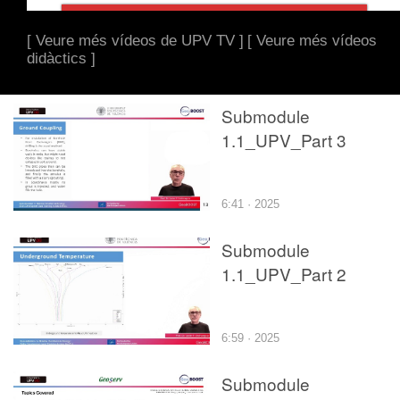
[ Veure més vídeos de UPV TV ]
[ Veure més vídeos
didàctics ]
Submodule
1.1_UPV_Part 3
6:41 · 2025
Submodule
1.1_UPV_Part 2
6:59 · 2025
Submodule