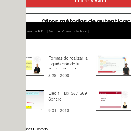
ídeos de RTV ]
[ Ver más Vídeos didácticos ]
Formas de realizar la
Recursion 
Liquidación de la
introductio
Opción Financiera
design
2:29 · 2009
18:,0 · 202
Elec-1-Flux-S67-S69-
IMPUESTO
Sphere
VALOR AÑ
PRORRAT
9:01 · 2018
9:39 · 201
anos
I
Contacto