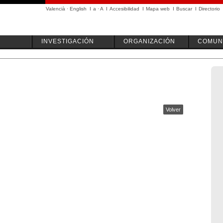
Valencià
·
English
I
a
·
A
I
Accesibilidad
I
Mapa web
I
Buscar
I
Directorio
INVESTIGACIÓN
ORGANIZACIÓN
COMUN
Volver