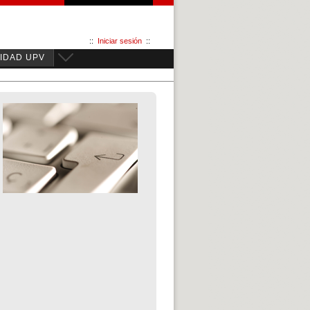
::
Iniciar sesión
::
IDAD UPV