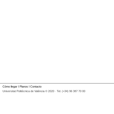
Cómo llegar
I
Planos
I
Contacto
Universitat Politècnica de València © 2020 · Tel. (+34) 96 387 70 00