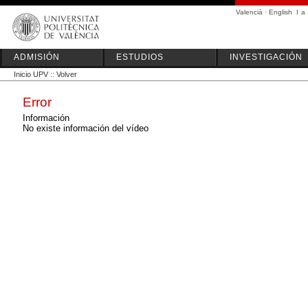
Valencià
·
English
I
a
ADMISIÓN
ESTUDIOS
INVESTIGACIÓN
Inicio UPV
::
Volver
Error
Información
No existe información del vídeo