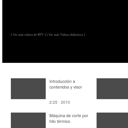
[ Ver más vídeos de RTV ]
[ Ver más Vídeos didácticos ]
Introducción a
contenidos y visor
2:25 · 2010
Máquina de corte por
hilo térmico