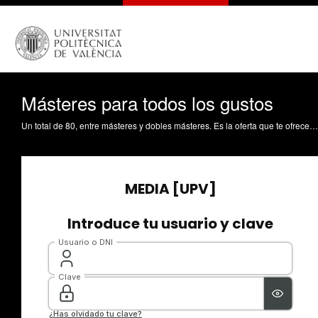
Másteres para todos los gustos
Un total de 80, entre másteres y dobles másteres. Es la oferta que te ofrece la Univesitat Politècnica de València para cuando acabes tus estudios de grado. Y se han presentado en una jornada informativa.