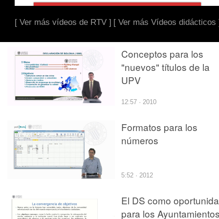
[ Ver más vídeos de RTV ]
[ Ver más Vídeos didácticos 
Conceptos para los
"nuevos" títulos de la
UPV
12:57 · 2010
Formatos para los
números
5:52 · 2012
El DS como oportunid
para los Ayuntamiento