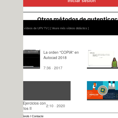
 vídeos de UPV TV ]
[ Veure més vídeos didàctics ]
La orden "COPIA" en
Diagonaliz
Autocad 2018
matrices
7:36 · 2017
10:36 · 20
ARM Embe
systems 2
3:,0 · 2023
Ejercicios con
2:10 · 2020
os II
ànols
I
Contacte