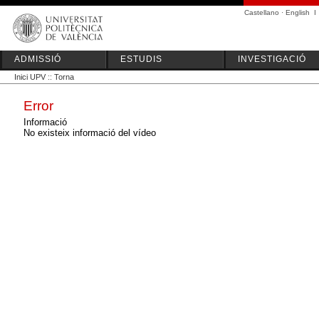
Castellano
·
English
I
ADMISSIÓ
ESTUDIS
INVESTIGACIÓ
Inici UPV
::
Torna
Error
Informació
No existeix informació del vídeo