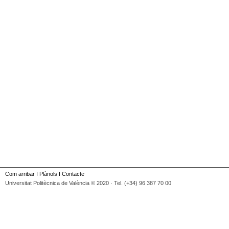
Com arribar
I
Plànols
I
Contacte
Universitat Politècnica de València © 2020 · Tel. (+34) 96 387 70 00