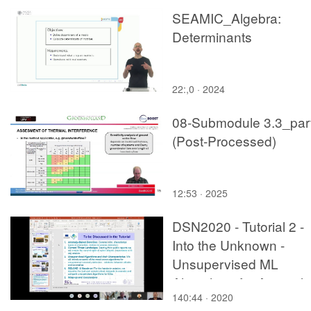
SEAMIC_Algebra:
Determinants
22:,0 · 2024
08-Submodule 3.3_par
(Post-Processed)
12:53 · 2025
DSN2020 - Tutorial 2 -
Into the Unknown -
Unsupervised ML
Algorithms for Anomaly
140:44 · 2020
Based Intrusion