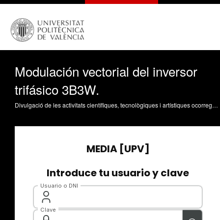
Modulación vectorial del inversor
trifásico 3B3W.
Divulgació de les activitats científiques, tecnològiques i artístiques ocorregudes en els tres campus de la UPV